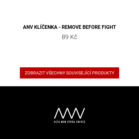
ANV KLÍČENKA - REMOVE BEFORE FIGHT
89 Kč
ZOBRAZIT VŠECHNY SOUVISEJÍCÍ PRODUKTY
Z
á
p
a
t
í