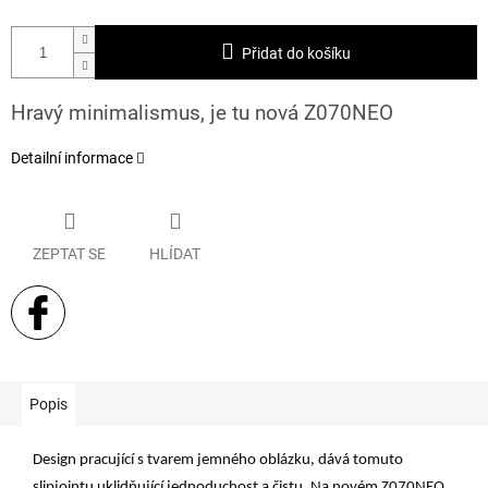
Přidat do košíku
Hravý minimalismus, je tu nová Z070NEO
Detailní informace
ZEPTAT SE
HLÍDAT
Popis
Design pracující s tvarem jemného oblázku, dává tomuto
slipjointu uklidňující jednoduchost a čistu. Na novém Z070NEO