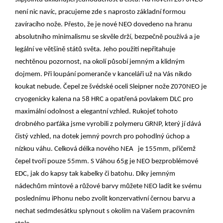
není nic navíc, pracujeme zde s naprosto základní formou
zavíracího nože. Přesto, že je nové NEO dovedeno na hranu
absolutního minimalismu se skvěle drží, bezpečně používá a je
legální ve většině států světa. Jeho použití nepřitahuje
nechtěnou pozornost, na okolí působí jemným a klidným
dojmem. Při loupání pomeranče v kanceláři už na Vás nikdo
koukat nebude. Čepel ze švédské oceli Sleipner nože Z070NEO je
cryogenicky kalena na 58 HRC a opatřená povlakem DLC pro
maximální odolnost a elegantní vzhled. Rukojeť tohoto
drobného parťáka jsme vyrobili z polymeru GRNP, který jí dává
čistý vzhled, na dotek jemný povrch pro pohodlný úchop a
nízkou váhu. Celková délka nového NEA je 155mm, přičemž
čepel tvoří pouze 55mm. S Váhou 65g je NEO bezproblémové
EDC, jak do kapsy tak kabelky či batohu. Díky jemným
nádechům mintové a růžové barvy můžete NEO ladit ke svému
poslednímu iPhonu nebo zvolit konzervativní černou barvu a
nechat sedmdesátku splynout s okolím na Vašem pracovním