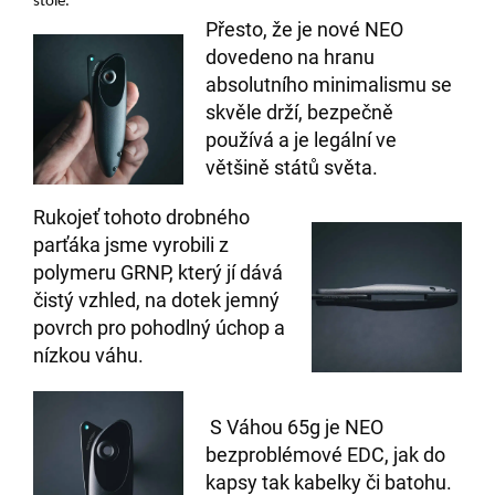
stole.
Přesto, že je nové NEO
dovedeno na hranu
absolutního minimalismu se
skvěle drží, bezpečně
používá a je legální ve
většině států světa.
Rukojeť tohoto drobného
parťáka jsme vyrobili z
polymeru GRNP, který jí dává
čistý vzhled, na dotek jemný
povrch pro pohodlný úchop a
nízkou váhu.
S Váhou 65g je NEO
bezproblémové EDC, jak do
kapsy tak kabelky či batohu.