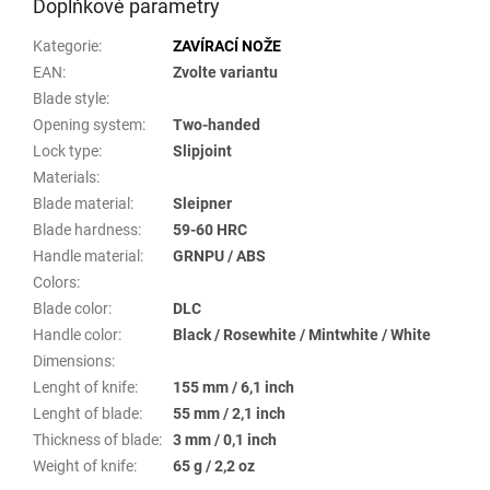
Doplňkové parametry
Kategorie
:
ZAVÍRACÍ NOŽE
EAN
:
Zvolte variantu
Blade style
:
Opening system
:
Two-handed
Lock type
:
Slipjoint
Materials
:
Blade material
:
Sleipner
Blade hardness
:
59-60 HRC
Handle material
:
GRNPU / ABS
Colors
:
Blade color
:
DLC
Handle color
:
Black / Rosewhite / Mintwhite / White
Dimensions
:
Lenght of knife
:
155 mm / 6,1 inch
Lenght of blade
:
55 mm / 2,1 inch
Thickness of blade
:
3 mm / 0,1 inch
Weight of knife
:
65 g / 2,2 oz