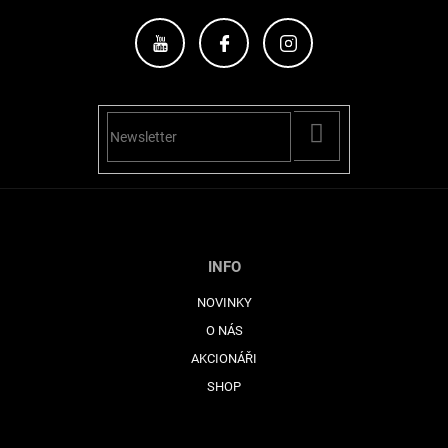
p
i
s
u
PŘIHLÁSIT
SE
INFO
NOVINKY
O NÁS
AKCIONÁŘI
SHOP