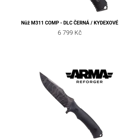
Nůž M311 COMP - DLC ČERNÁ / KYDEXOVÉ
POUZDRO
6 799 Kč