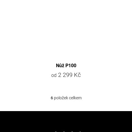
Nůž P100
2 299 Kč
od
6
položek celkem
O
v
l
Z
á
á
d
p
a