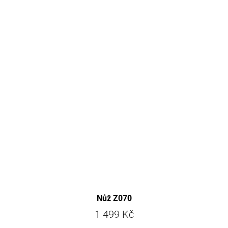
Nůž Z070
1 499 Kč