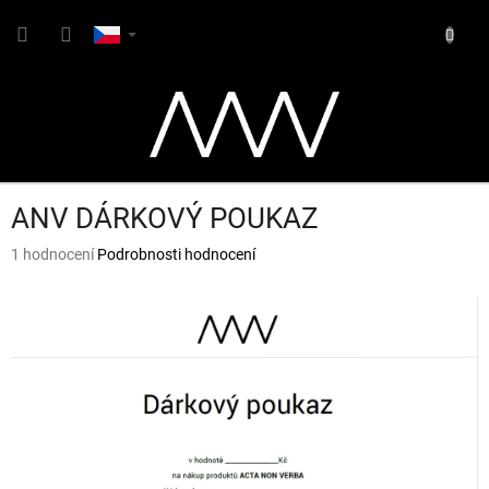
Přejít
NÁKUP
na
obsah
KOŠÍK
ANV DÁRKOVÝ POUKAZ
Průměrné
1 hodnocení
Podrobnosti hodnocení
hodnocení
produktu
je
5,0
z
5
hvězdiček.