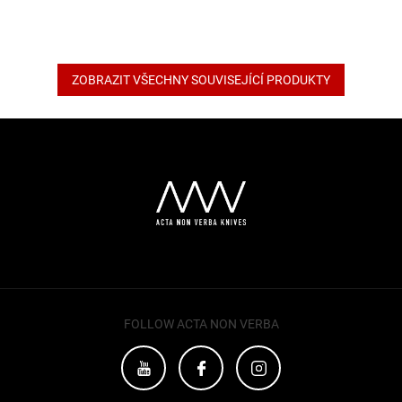
ZOBRAZIT VŠECHNY SOUVISEJÍCÍ PRODUKTY
Z
á
p
a
t
í
FOLLOW ACTA NON VERBA