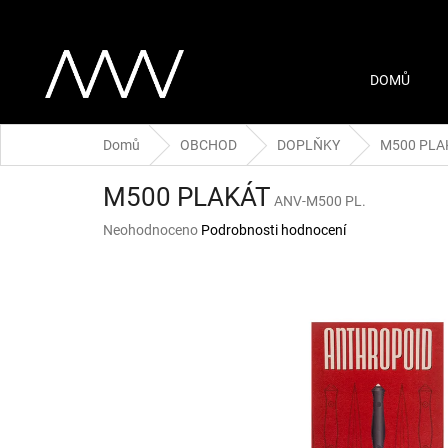
Přejít
na
obsah
DOMŮ
Domů
OBCHOD
DOPLŇKY
M500 PLA
M500 PLAKÁT
ANV-M500 PL.
Průměrné
Neohodnoceno
Podrobnosti hodnocení
hodnocení
produktu
je
0,0
z
5
hvězdiček.