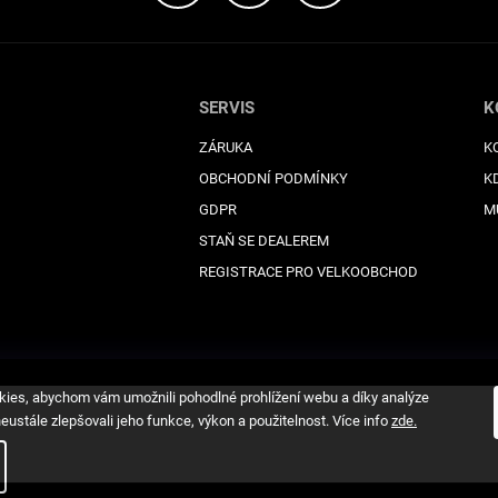
SERVIS
K
ZÁRUKA
K
OBCHODNÍ PODMÍNKY
K
GDPR
M
STAŇ SE DEALEREM
REGISTRACE PRO VELKOOBCHOD
ies, abychom vám umožnili pohodlné prohlížení webu a díky analýze
ustále zlepšovali jeho funkce, výkon a použitelnost. Více info
zde
.