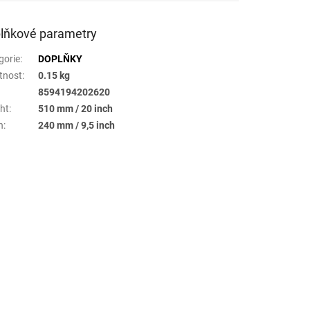
lňkové parametry
gorie
:
DOPLŇKY
tnost
:
0.15 kg
8594194202620
ht
:
510 mm / 20 inch
h
:
240 mm / 9,5 inch