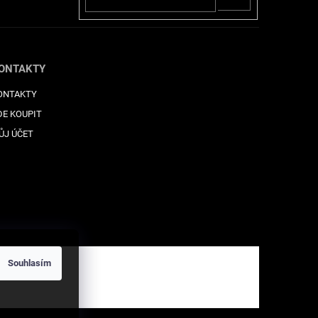
SE
ONTAKTY
ONTAKTY
DE KOUPIT
ŮJ ÚČET
Souhlasím