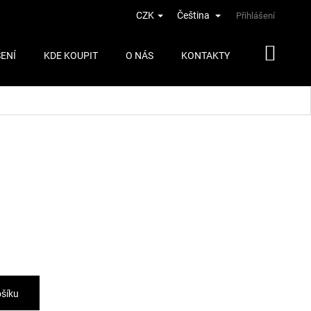
CZK
Čeština
Přihlášení
ENÍ
KDE KOUPIT
O NÁS
KONTAKTY
ošíku