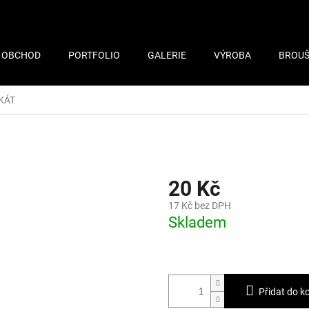
OBCHOD
PORTFOLIO
GALERIE
VÝROBA
BROUŠ
KÁT
20 Kč
17 Kč bez DPH
Skladem
Přidat do k