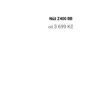
Nůž Z400 BB
3 699 Kč
od