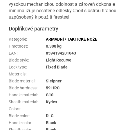
vysokou mechanickou odolnost a zároveň dokonale
minimalizuje nechtěné odlesky.Choil s ostrou hranou
uzpůsobený k použití firesteel.
Doplňkové parametry
Kategorie
:
ARMÁDNÍ / TAKTICKÉ NOŽE
Hmotnost
:
0.308 kg
EAN
:
8594194201043
Blade style
:
Light Recurve
Lock type
:
Fixed Blade
Materials
:
Blade material
:
Sleipner
Blade hardness
:
59 HRC
Handle material
:
G10
Sheath material
:
Kydex
Colors
:
Blade color
:
DLC
Handle color
:
Black
Sheath color
:
Black