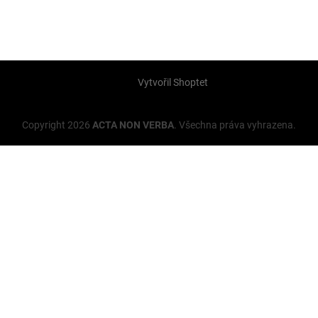
Vytvořil Shoptet
Copyright 2026
ACTA NON VERBA
. Všechna práva vyhrazena.