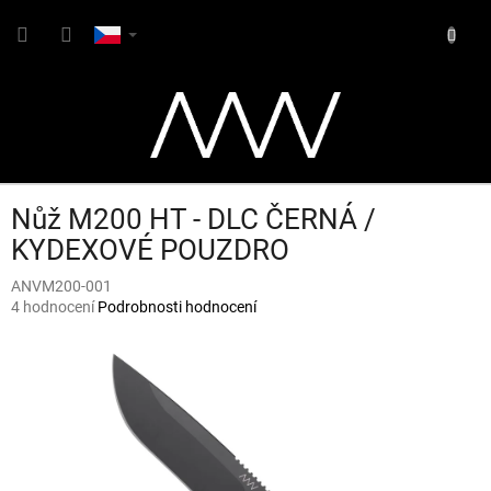
Přejít
NÁKUP
na
obsah
KOŠÍK
Nůž M200 HT - DLC ČERNÁ /
KYDEXOVÉ POUZDRO
ANVM200-001
Průměrné
4 hodnocení
Podrobnosti hodnocení
hodnocení
produktu
je
5,0
z
5
hvězdiček.