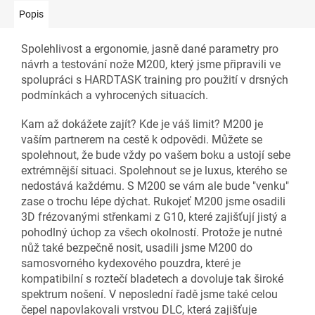
Popis
Spolehlivost a ergonomie, jasně dané parametry pro
návrh a testování nože M200, který jsme připravili ve
spolupráci s HARDTASK training pro použití v drsných
podmínkách a vyhrocených situacích.
Kam až dokážete zajít? Kde je váš limit? M200 je
vaším partnerem na cestě k odpovědi. Můžete se
spolehnout, že bude vždy po vašem boku a ustojí sebe
extrémnější situaci. Spolehnout se je luxus, kterého se
nedostává každému. S M200 se vám ale bude "venku"
zase o trochu lépe dýchat. Rukojeť M200 jsme osadili
3D frézovanými střenkami z G10, které zajišťují jistý a
pohodlný úchop za všech okolností. Protože je nutné
nůž také bezpečně nosit, usadili jsme M200 do
samosvorného kydexového pouzdra, které je
kompatibilní s roztečí bladetech a dovoluje tak široké
spektrum nošení. V neposlední řadě jsme také celou
čepel napovlakovali vrstvou DLC, která zajišťuje