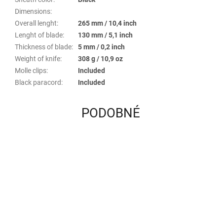
Dimensions
:
Overall lenght
:
265 mm / 10,4 inch
Lenght of blade
:
130 mm / 5,1 inch
Thickness of blade
:
5 mm / 0,2 inch
Weight of knife
:
308 g / 10,9 oz
Molle clips
:
Included
Black paracord
:
Included
PODOBNÉ