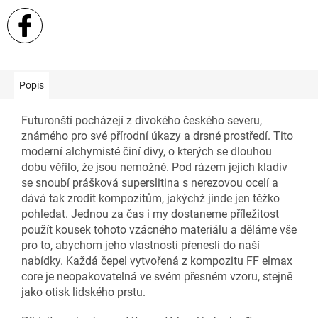
Popis
Futuronští pocházejí z divokého českého severu,
známého pro své přírodní úkazy a drsné prostředí. Tito
moderní alchymisté činí divy, o kterých se dlouhou
dobu věřilo, že jsou nemožné. Pod rázem jejich kladiv
se snoubí prášková superslitina s nerezovou ocelí a
dává tak zrodit kompozitům, jakýchž jinde jen těžko
pohledat. Jednou za čas i my dostaneme příležitost
použít kousek tohoto vzácného materiálu a děláme vše
pro to, abychom jeho vlastnosti přenesli do naší
nabídky. Každá čepel vytvořená z kompozitu FF elmax
core je neopakovatelná ve svém přesném vzoru, stejně
jako otisk lidského prstu.