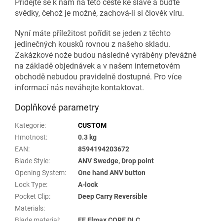
Přidejte se k nám na této cestě ke slávě a buďte
svědky, čehož je možné, zachová-li si člověk víru.
Nyní máte příležitost pořídit se jeden z těchto
jedinečných kousků rovnou z našeho skladu.
Zakázkové nože budou následně vyráběny převážně
na základě objednávek a v našem internetovém
obchodě nebudou pravidelně dostupné. Pro více
informací nás neváhejte kontaktovat.
Doplňkové parametry
Kategorie
:
CUSTOM
Hmotnost
:
0.3 kg
EAN
:
8594194203672
Blade Style
:
ANV Swedge, Drop point
Opening System
:
One hand ANV button
Lock Type
:
A-lock
Pocket Clip
:
Deep Carry Reversible
Materials
:
Blade material
:
FF Elmax CORE DLC