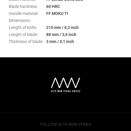
Blade hardness
:
60 HRC
Handle material
:
FF MOKU TI
Dimensions
:
Lenght of knife
:
210 mm / 8,3 inch
Lenght of blade
:
88 mm / 3,6 inch
Thickness of blade
:
3 mm / 0,1 inch
Z
á
p
a
t
í
FOLLOW ACTA NON VERBA