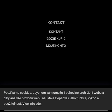
KONTAKT
KONTAKT
GDZIE KUPIĆ
MOJE KONTO
Používáme cookies, abychom vám umožnili pohodlné prohlížení webu a
díky analýze provozu webu neustále zlepšovali jeho funkce, výkon a
použitelnost. Více info
zde
.