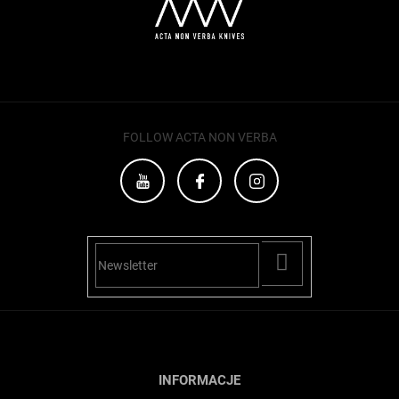
p
k
a
FOLLOW ACTA NON VERBA
PŘIHLÁSIT
SE
INFORMACJE