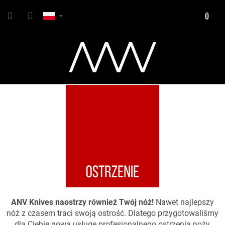
Przejść
KOSZY
do
treści
ANV Knives naostrzy również Twój nóż!
Nawet najlepszy
nóż z czasem traci swoją ostrość. Dlatego przygotowaliśmy
dla Ciebie nową usługę profesjonalnego ostrzenia noży,