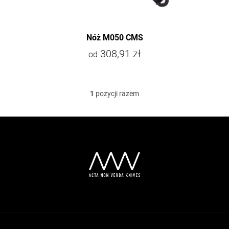
w
Nóż M050 CMS
308,91 zł
od
1
pozycji razem
K
o
n
S
t
t
r
o
o
p
l
k
k
i
a
l
i
s
t
y