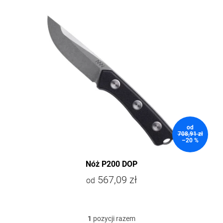
i
s
t
a
p
r
o
d
u
k
t
ó
od
w
708,91 zł
–20 %
Nóż P200 DOP
567,09 zł
od
1
pozycji razem
K