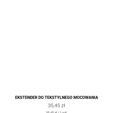
EKSTENDER DO TEKSTYLNEGO MOCOWANIA
POKROWCA KYDEX
35,45 zł
Cena
35,45 zł / 1 szt.