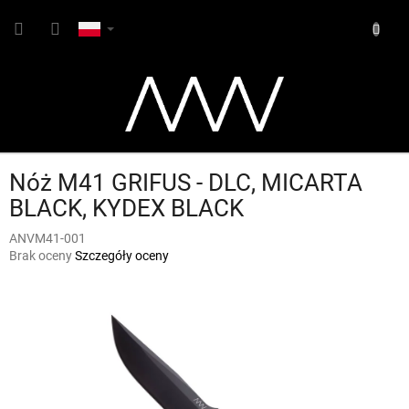
Przejść
KOSZY
do
treści
Nóż M41 GRIFUS - DLC, MICARTA
BLACK, KYDEX BLACK
ANVM41-001
Średnia
Brak oceny
Szczegóły oceny
ocena
produktu
wynosi
0,0
na
5
gwiazdek.