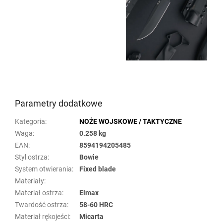
Parametry dodatkowe
Kategoria
:
NOŻE WOJSKOWE / TAKTYCZNE
Waga
:
0.258 kg
EAN
:
8594194205485
Styl ostrza
:
Bowie
System otwierania
:
Fixed blade
Materiały
:
Materiał ostrza
:
Elmax
Twardość ostrza
:
58-60 HRC
Materiał rękojeści
:
Micarta