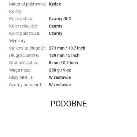
Materiał pokrowca
:
Kydex
Kolory
:
Kolor ostrza
:
Czarny DLC
Kolor rękojeści
:
Czarny
Kolor pokrowca
:
Czarny
Wymiary
:
Całkowita długość
:
273 mm / 10,7 inch
Długość ostrza
:
129 mm / 5 inch
Grubość ostrza
:
5 mm / 0,2 inch
Waga noża
:
258 g / 9 oz
Klipy MOLLE
:
W zestawie
Czarny paracord
:
W zestawie
PODOBNE