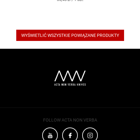
jednostkowa:
WYŚWIETLIĆ WSZYSTKIE POWIĄZANE PRODUKTY
S
t
o
p
k
a
FOLLOW ACTA NON VERBA