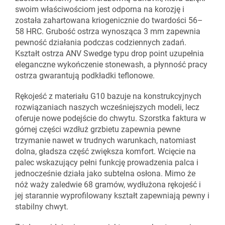
swoim właściwościom jest odporna na korozję i
została zahartowana kriogenicznie do twardości 56–
58 HRC. Grubość ostrza wynosząca 3 mm zapewnia
pewność działania podczas codziennych zadań.
Kształt ostrza ANV Swedge typu drop point uzupełnia
eleganczne wykończenie stonewash, a płynność pracy
ostrza gwarantują podkładki teflonowe.
Rękojeść z materiału G10 bazuje na konstrukcyjnych
rozwiązaniach naszych wcześniejszych modeli, lecz
oferuje nowe podejście do chwytu. Szorstka faktura w
górnej części wzdłuż grzbietu zapewnia pewne
trzymanie nawet w trudnych warunkach, natomiast
dolna, gładsza część zwiększa komfort. Wcięcie na
palec wskazujący pełni funkcję prowadzenia palca i
jednocześnie działa jako subtelna osłona. Mimo że
nóż waży zaledwie 68 gramów, wydłużona rękojeść i
jej starannie wyprofilowany kształt zapewniają pewny i
stabilny chwyt.