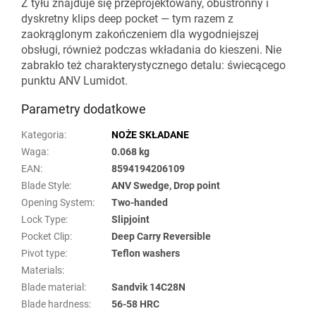
Z tyłu znajduje się przeprojektowany, obustronny i
dyskretny klips deep pocket — tym razem z
zaokrąglonym zakończeniem dla wygodniejszej
obsługi, również podczas wkładania do kieszeni. Nie
zabrakło też charakterystycznego detalu: świecącego
punktu ANV Lumidot.
Parametry dodatkowe
Kategoria
:
NOŻE SKŁADANE
Waga
:
0.068 kg
EAN
:
8594194206109
Blade Style
:
ANV Swedge, Drop point
Opening System
:
Two-handed
Lock Type
:
Slipjoint
Pocket Clip
:
Deep Carry Reversible
Pivot type
:
Teflon washers
Materials
:
Blade material
:
Sandvik 14C28N
Blade hardness
:
56-58 HRC