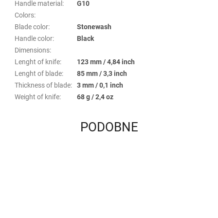
Handle material
:
G10
Colors
:
Blade color
:
Stonewash
Handle color
:
Black
Dimensions
:
Lenght of knife
:
123 mm / 4,84 inch
Lenght of blade
:
85 mm / 3,3 inch
Thickness of blade
:
3 mm / 0,1 inch
Weight of knife
:
68 g / 2,4 oz
PODOBNE