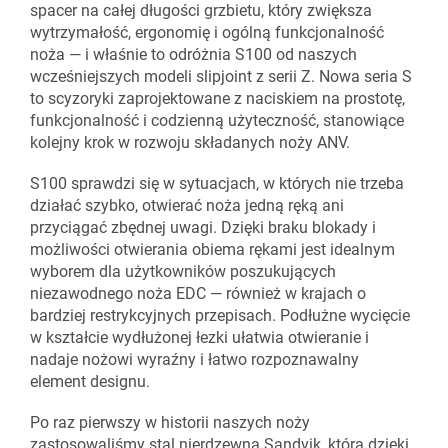
spacer na całej długości grzbietu, który zwiększa
wytrzymałość, ergonomię i ogólną funkcjonalność
noża — i właśnie to odróżnia S100 od naszych
wcześniejszych modeli slipjoint z serii Z. Nowa seria S
to scyzoryki zaprojektowane z naciskiem na prostotę,
funkcjonalność i codzienną użyteczność, stanowiące
kolejny krok w rozwoju składanych noży ANV.
S100 sprawdzi się w sytuacjach, w których nie trzeba
działać szybko, otwierać noża jedną ręką ani
przyciągać zbędnej uwagi. Dzięki braku blokady i
możliwości otwierania obiema rękami jest idealnym
wyborem dla użytkowników poszukujących
niezawodnego noża EDC — również w krajach o
bardziej restrykcyjnych przepisach. Podłużne wycięcie
w kształcie wydłużonej łezki ułatwia otwieranie i
nadaje nożowi wyraźny i łatwo rozpoznawalny
element designu.
Po raz pierwszy w historii naszych noży
zastosowaliśmy stal nierdzewną Sandvik, która dzięki