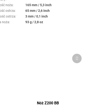
ość noża
:
165 mm / 5,3 inch
ość ostrza
:
65 mm / 2,6 inch
ość ostrza
:
3 mm / 0,1 inch
a noża
:
93 g / 2,8 oz
Produkt
następny
Nóż Z200 BB