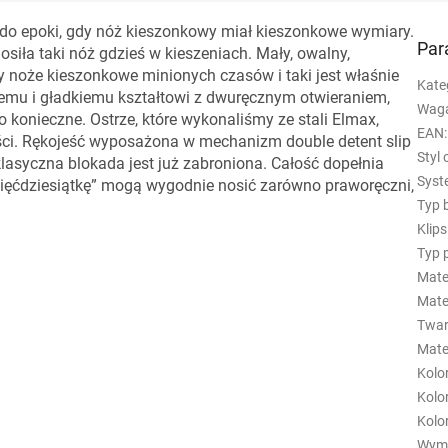
 do epoki, gdy nóż kieszonkowy miał kieszonkowe wymiary.
Par
iła taki nóż gdzieś w kieszeniach. Mały, owalny,
y noże kieszonkowe minionych czasów i taki jest właśnie
Kate
mu i gładkiemu kształtowi z dwuręcznym otwieraniem,
Wag
to konieczne. Ostrze, które wykonaliśmy ze stali Elmax,
EAN
:
ci. Rękojeść wyposażona w mechanizm double detent slip
Styl 
klasyczna blokada jest już zabroniona. Całość dopełnia
Syst
„pięćdziesiątkę” mogą wygodnie nosić zarówno praworęczni,
Typ 
Klips
Typ 
Mate
Mate
Twar
Mater
Kolo
Kolo
Kolor
Wymi