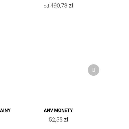
490,73 zł
od
Produkt
następny
RAINY
ANV MONETY
52,55 zł