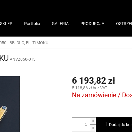
SKLEP
Portfolio
GALERIA
PRODUKCJA
OSTRZE
050 - BB, DLC, EL, Ti MOKU
OKU
ANVZ050-013
6 193,82 zł
5 118,86 zł bez VAT
Na zamówienie / Dos
Dodaj do ko