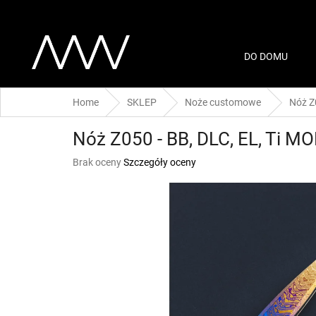
Przejść
do
treści
DO DOMU
Home
SKLEP
Noże customowe
Nóż Z
Nóż Z050 - BB, DLC, EL, Ti M
Średnia
Brak oceny
Szczegóły oceny
ocena
produktu
wynosi
0,0
na
5
gwiazdek.