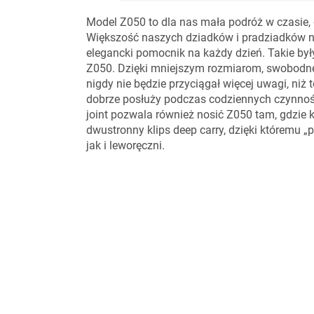
Model Z050 to dla nas mała podróż w czasie,
Większość naszych dziadków i pradziadków nos
elegancki pomocnik na każdy dzień. Takie był
Z050. Dzięki mniejszym rozmiarom, swobodne
nigdy nie będzie przyciągał więcej uwagi, niż 
dobrze posłuży podczas codziennych czynnoś
joint pozwala również nosić Z050 tam, gdzie 
dwustronny klips deep carry, dzięki któremu 
jak i leworęczni.