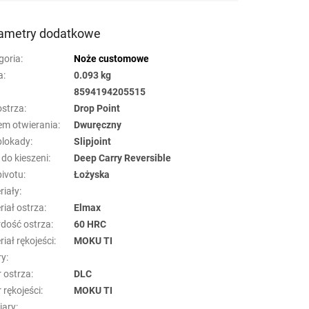
ametry dodatkowe
goria
:
Noże customowe
a
:
0.093 kg
8594194205515
ostrza
:
Drop Point
em otwierania
:
Dwuręczny
blokady
:
Slipjoint
 do kieszeni
:
Deep Carry Reversible
pivotu
:
Łożyska
riały
:
riał ostrza
:
Elmax
dość ostrza
:
60 HRC
iał rękojeści
:
MOKU TI
ry
:
r ostrza
:
DLC
 rękojeści
:
MOKU TI
ary
: