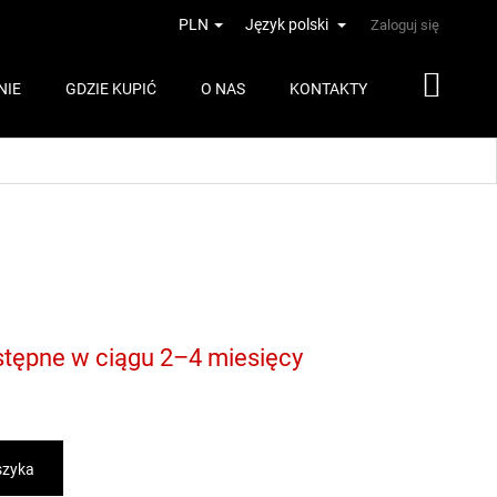
PLN
Język polski
Zaloguj się
NIE
GDZIE KUPIĆ
O NAS
KONTAKTY
tępne w ciągu 2–4 miesięcy
szyka