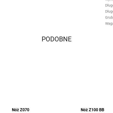
Dług
Dług
Grub
Wag
PODOBNE
Nóż Z070
Nóż Z100 BB