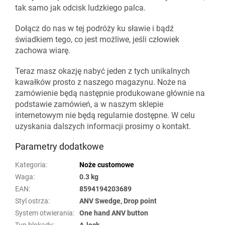
tak samo jak odcisk ludzkiego palca.
Dołącz do nas w tej podróży ku sławie i bądź
świadkiem tego, co jest możliwe, jeśli człowiek
zachowa wiarę.
Teraz masz okazję nabyć jeden z tych unikalnych
kawałków prosto z naszego magazynu. Noże na
zamówienie będą następnie produkowane głównie na
podstawie zamówień, a w naszym sklepie
internetowym nie będą regularnie dostępne. W celu
uzyskania dalszych informacji prosimy o kontakt.
Parametry dodatkowe
Kategoria
:
Noże customowe
Waga
:
0.3 kg
EAN
:
8594194203689
Styl ostrza
:
ANV Swedge, Drop point
System otwierania
:
One hand ANV button
Typ blokady
:
A-lock