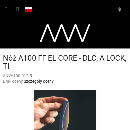
Przejść
KOSZY
do
treści
Nóż A100 FF EL CORE - DLC, A LOCK,
TI
ANVA100-012-5
Średnia
Brak oceny
Szczegóły oceny
ocena
produktu
wynosi
0,0
na
5
gwiazdek.