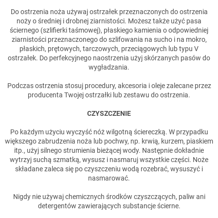
Do ostrzenia noża używaj ostrzałek przeznaczonych do ostrzenia
noży o średniej i drobnej ziarnistości. Możesz także użyć pasa
ściernego (szlifierki taśmowej), płaskiego kamienia o odpowiedniej
ziarnistości przeznaczonego do szlifowania na sucho i na mokro,
płaskich, prętowych, tarczowych, przeciągowych lub typu V
ostrzałek. Do perfekcyjnego naostrzenia użyj skórzanych pasów do
wygładzania.
Podczas ostrzenia stosuj procedury, akcesoria i oleje zalecane przez
producenta Twojej ostrzałki lub zestawu do ostrzenia.
CZYSZCZENIE
Po każdym użyciu wyczyść nóż wilgotną ściereczką. W przypadku
większego zabrudzenia noża lub pochwy, np. krwią, kurzem, piaskiem
itp., użyj silnego strumienia bieżącej wody. Następnie dokładnie
wytrzyj suchą szmatką, wysusz i nasmaruj wszystkie części. Noże
składane zaleca się po czyszczeniu wodą rozebrać, wysuszyć i
nasmarować.
Nigdy nie używaj chemicznych środków czyszczących, paliw ani
detergentów zawierających substancje ścierne.