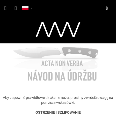
Przejść
KOSZY
do
treści
Aby zapewnić prawidłowe działanie noża, prosimy zwrócić uwagę na
poniższe wskazówki:
OSTRZENIE I SZLIFOWANIE