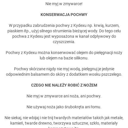
Nie myj w zmywarce!
KONSERWACJA POCHWY
W przypadku zabrudzenia pochwy z Kydexu np. krwią, kurzem,
piaskiem itp., użyj silnego strumienia bieżącej wody. Do tego celu
pochwa z Kydexu jest wyposażona w kanał odpływowy do
czyszczenia.
Pochwy z Kydexu można konserwować olejem do pielęgnacji noży
lub olejem na bazie silikonu.
Pochwy skórzane nigdy nie myj wodą, pielęgnuj je jedynie
odpowiednim balsamem do skóry z dodatkiem wosku pszczelego.
CZEGO NIE NALEŻY ROBIĆ Z NOŻEM
Nie myj w zmywarce ani noża, ani pochwy.
Nie używaj noża jako śrubokręta ani łomu.
Nie siekaj, nie wbijaj i nie tnij twardych materiałów takich jak metale,
kamień, twarde drewno, tworzywa sztuczne, szkło, materiały