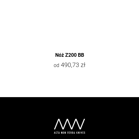
Nóż Z200 BB
490,73 zł
od
S
t
o
p
k
a