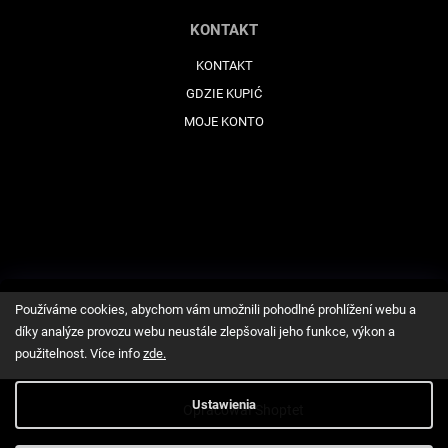
KONTAKT
KONTAKT
GDZIE KUPIĆ
MOJE KONTO
Používáme cookies, abychom vám umožnili pohodlné prohlížení webu a
díky analýze provozu webu neustále zlepšovali jeho funkce, výkon a
použitelnost. Více info
zde
.
Ustawienia
Opracował Shoptet