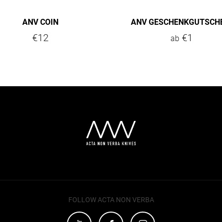
ANV COIN
ANV GESCHENKGUTSCH
€12
€1
ab
FOLLOW ACTA NON VERBA