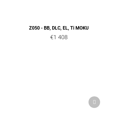
Z050 - BB, DLC, EL, Ti MOKU
€1 408
Nächstes
Produkt