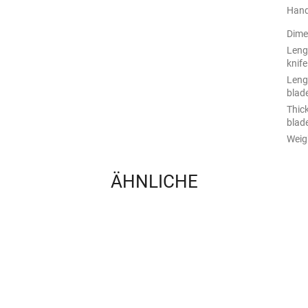
Hand
Dime
Leng
knife
Leng
blad
Thic
blad
Weigh
ÄHNLICHE