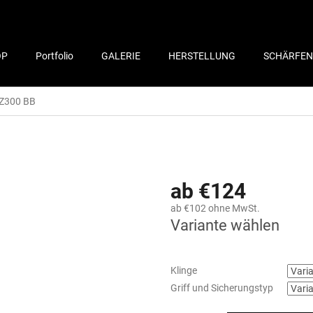
OP
Portfolio
GALERIE
HERSTELLUNG
SCHÄRFEN
Z300 BB
ab
€124
ab
€102
ohne MwSt.
Variante wählen
Klinge
Griff und Sicherungstyp