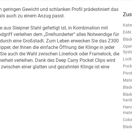
 geringen Gewicht und schlanken Profil prädestiniert das
Zus
als auch zu einem Anzug passt.
Kate
e aus Sleipner Stahl gefertigt ist, in Kombination mit
EAN
:
griff verleihen dem „Dreihunderter“ alles Notwendige für
Blade
en durch eine Großstadt. Zum Leben erwecken Sie das Z300
Open
pper, der Ihnen die einfache Öffnung der Klinge in jeder
Syst
n Sie auch die Wahl zwischen Linerlock oder Framelock, die
Lock
erheit verleihen. Dank des Deep Carry Pocket Clips wird
Pocke
zwischen einer glatten und gezahnten Klinge ist eine
Pivo
Mate
Blad
Blad
hard
Hand
mate
Colo
Blad