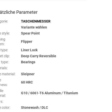
ätzliche Parameter
gorie
:
TASCHENMESSER
Variante wählen
 style
:
Spear Point
ing
Flipper
em
:
 type
:
Liner Lock
t clip
:
Deep Carry Reversible
t type
:
Bearings
rials
:
e material
:
Sleipner
e
60 HRC
ness
:
le
G10 / 6061-T6 Aluminum / Titanium
rial
:
rs
:
e color
:
Stonewash / DLC