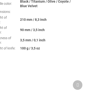
Black / Titanium / Olive / Coyote /
le color
:
Blue Velvet
nsions
:
ht of
210 mm / 8,3 inch
:
ht of
90 mm / 3,5 inch
e
:
kness of
3,5 mm / 0,1 inch
e
:
t of knife
:
100 g / 3,5 oz
Nächstes
Produkt