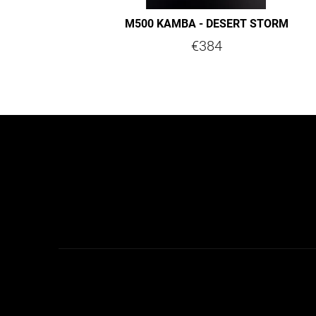
k
t
M500 KAMBA - DESERT STORM
e
€384
F
u
ß
z
e
i
l
e