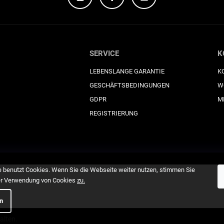
L
i
s
t
e
SERVICE
K
LEBENSLANGE GARANTIE
K
GESCHÄFTSBEDINGUNGEN
W
GDPR
M
REGISTRIERUNG
 benutzt Cookies. Wenn Sie die Webseite weiter nutzen, stimmen Sie
er Verwendung von Cookies
zu
.
en
alten.