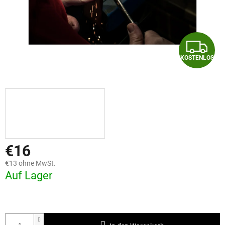
K
KOSTENLOS
O
S
T
E
N
€16
€13 ohne MwSt.
L
Auf Lager
O
S