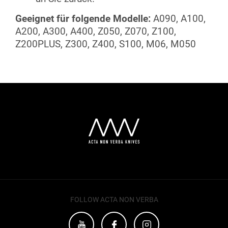
Geeignet für folgende Modelle:
A090, A100,
A200, A300, A400, Z050, Z070, Z100,
Z200PLUS, Z300, Z400, S100, M06, M050
F
u
ß
z
e
i
l
e
FOLLOW ACTA NON VERBA