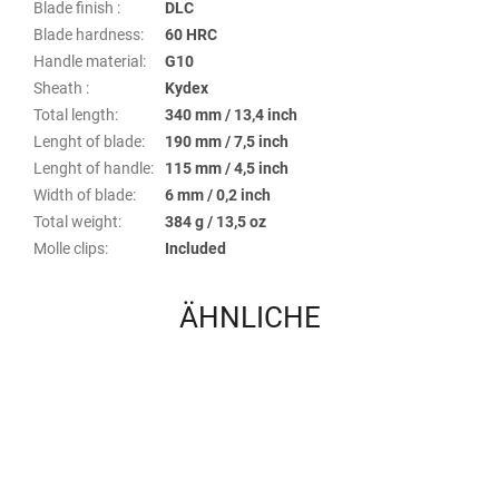
Blade finish
:
DLC
Blade hardness
:
60 HRC
Handle material
:
G10
Sheath
:
Kydex
Total length
:
340 mm / 13,4 inch
Lenght of blade
:
190 mm / 7,5 inch
Lenght of handle
:
115 mm / 4,5 inch
Width of blade
:
6 mm / 0,2 inch
Total weight
:
384 g / 13,5 oz
Molle clips
:
Included
ÄHNLICHE