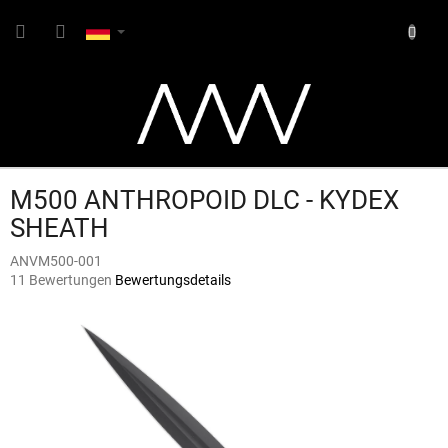
Zum
WARE
Inhalt
springen
M500 ANTHROPOID DLC - KYDEX
SHEATH
ANVM500-001
Die
11 Bewertungen
Bewertungsdetails
durchschnittliche
Produktbewertung
ist
4,5
von
5
Sternen.