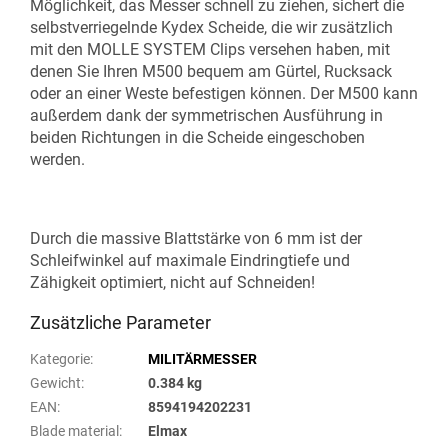
Möglichkeit, das Messer
schnell
zu
ziehen
, sichert die
selbst
verriegelnde
Kydex Scheide, die wir zusätzlich
mit den MOLLE SYSTEM
Clips
versehen haben, mit
denen Sie Ihren M500 bequem am Gürtel, Rucksack
oder an
einer
Weste befestigen können. Der M500 kann
außerdem dank der symmetrischen Ausführung in
beiden Richtungen
in die Scheide
eingeschoben
werden.
Durch die massive Blattstärke von 6 mm ist der
Schleifwinkel auf maximale Eindringtiefe und
Zähigkeit optimiert, nicht auf Schneiden!
Zusätzliche Parameter
Kategorie
:
MILITÄRMESSER
Gewicht
:
0.384 kg
EAN
:
8594194202231
Blade material
:
Elmax