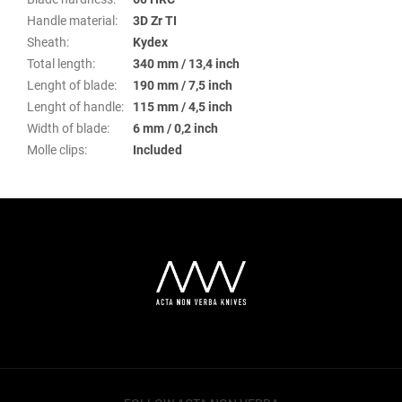
Handle material
:
3D Zr TI
Sheath
:
Kydex
Total length
:
340 mm / 13,4 inch
Lenght of blade
:
190 mm / 7,5 inch
Lenght of handle
:
115 mm / 4,5 inch
Width of blade
:
6 mm / 0,2 inch
Molle clips
:
Included
F
u
ß
z
e
i
l
e