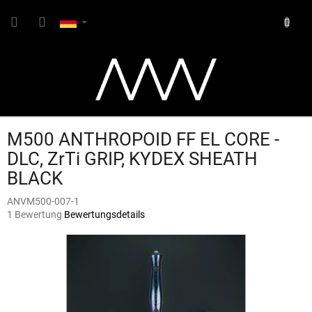
Zum
WARE
Inhalt
springen
M500 ANTHROPOID FF EL CORE -
DLC, ZrTi GRIP, KYDEX SHEATH
BLACK
ANVM500-007-1
Die
1 Bewertung
Bewertungsdetails
durchschnittliche
Produktbewertung
ist
5,0
von
5
Sternen.